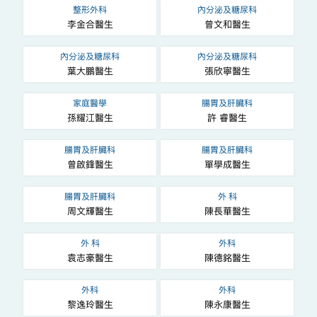
整形外科
內分泌及糖尿科
李金合醫生
曾文和醫生
內分泌及糖尿科
內分泌及糖尿科
葉大鵬醫生
張欣寧醫生
家庭醫學
腸胃及肝臟科
孫耀江醫生
許 睿醫生
腸胃及肝臟科
腸胃及肝臟科
曾啟鋒醫生
單學成醫生
腸胃及肝臟科
外 科
周文輝醫生
陳長華醫生
外 科
外科
袁志豪醫生
陳德銘醫生
外科
外科
黎逸玲醫生
陳永康醫生