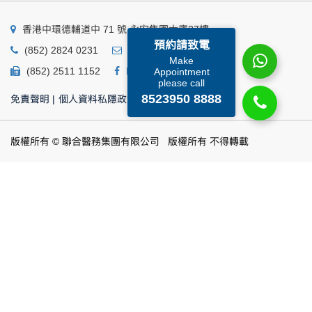
香港中環德輔道中 71 號 永安集團大廈27樓
預約請致電
(852) 2824 0231
business@ump.com.hk
Make
(852) 2511 1152
Facebook
Linkedin
Appointment
please call
8523950 8888
免責聲明
|
個人資料私隱政策
|
個人資料收集聲明
版權所有 © 聯合醫務集團有限公司 版權所有 不得轉載