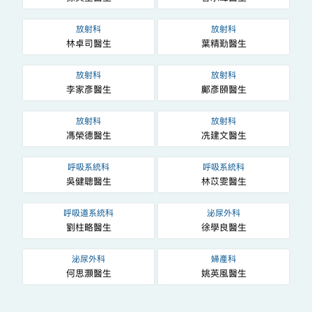
放射科
放射科
林卓司醫生
葉精勤醫生
放射科
放射科
李家彥醫生
鄺彥頤醫生
放射科
放射科
馮榮德醫生
冼建文醫生
呼吸系統科
呼吸系統科
吳健聰醫生
林苡雯醫生
呼吸道系統科
泌尿外科
劉柱略醫生
徐學良醫生
泌尿外科
婦產科
何思灝醫生
姚英風醫生