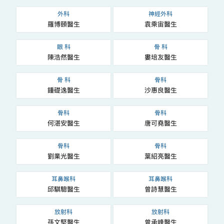
外科
神經外科
羅博頤醫生
袁乘宙醫生
眼 科
骨 科
陳浩然醫生
婁培友醫生
骨 科
骨科
鍾礎逸醫生
沙惠良醫生
骨科
骨科
何湛安醫生
唐可堯醫生
骨科
骨科
劉業光醫生
葉紹亮醫生
耳鼻喉科
耳鼻喉科
邱騏驄醫生
曾詩慧醫生
放射科
放射科
孫文堅醫生
曾承峰醫生