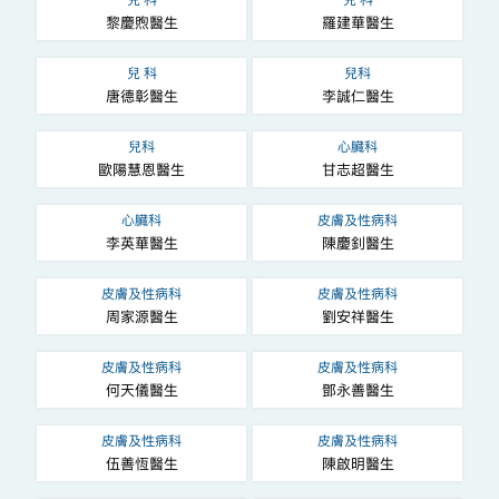
兒 科
兒 科
黎慶煦醫生
羅建華醫生
兒 科
兒科
唐德彰醫生
李誠仁醫生
兒科
心臟科
歐陽慧恩醫生
甘志超醫生
心臟科
皮膚及性病科
李英華醫生
陳慶釗醫生
皮膚及性病科
皮膚及性病科
周家源醫生
劉安祥醫生
皮膚及性病科
皮膚及性病科
何天儀醫生
鄧永善醫生
皮膚及性病科
皮膚及性病科
伍善恆醫生
陳啟明醫生