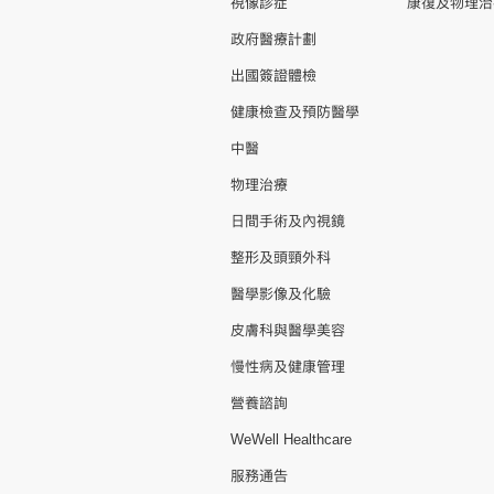
視像診症
康復及物理治
政府醫療計劃
出國簽證體檢
健康檢查及預防醫學
中醫
物理治療
日間手術及內視鏡
整形及頭頸外科
醫學影像及化驗
皮膚科與醫學美容
慢性病及健康管理
營養諮詢
WeWell Healthcare
服務通告