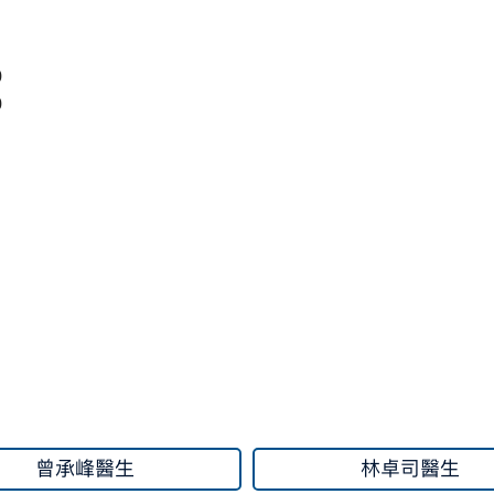
0
0
曾承峰醫生
林卓司醫生