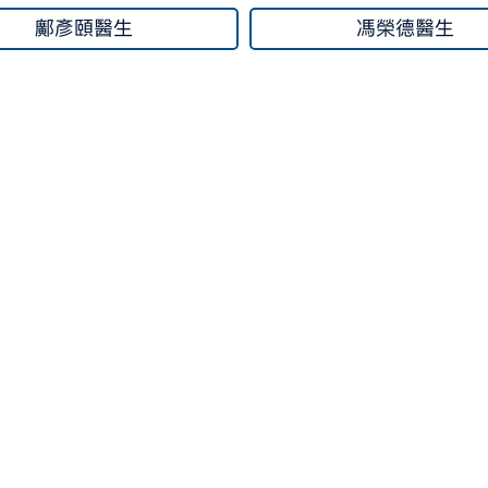
鄺彥頤醫生
馮榮德醫生