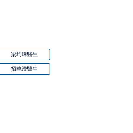
梁均瑋醫生
招曉澄醫生