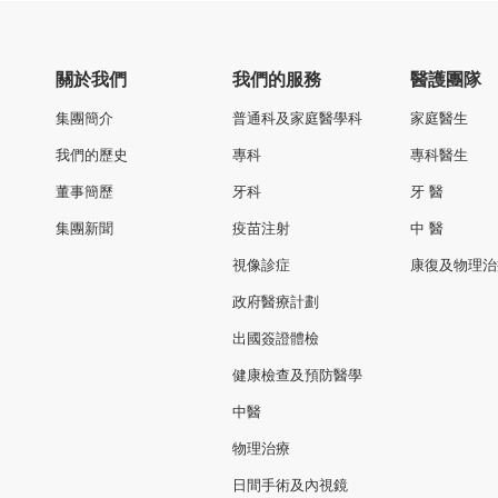
關於我們
我們的服務
醫護團隊
集團簡介
普通科及家庭醫學科
家庭醫生
我們的歷史
專科
專科醫生
董事簡歷
牙科
牙 醫
集團新聞
疫苗注射
中 醫
視像診症
康復及物理治
政府醫療計劃
出國簽證體檢
健康檢查及預防醫學
中醫
物理治療
日間手術及內視鏡