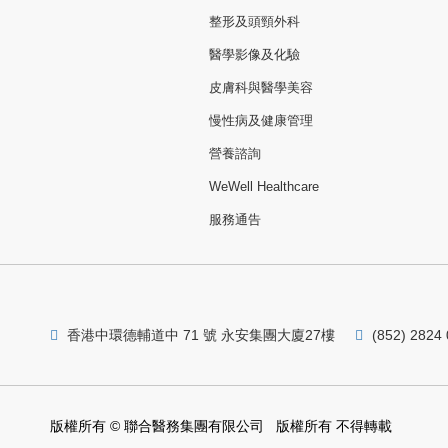
整形及頭頸外科
醫學影像及化驗
皮膚科與醫學美容
慢性病及健康管理
營養諮詢
WeWell Healthcare
服務通告
香港中環德輔道中 71 號 永安集團大廈27樓
(852) 2824
版權所有 © 聯合醫務集團有限公司 版權所有 不得轉載