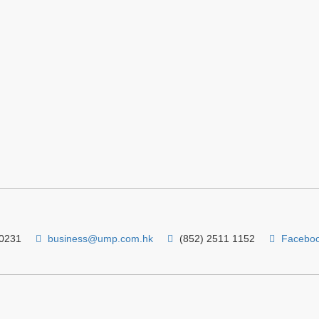
 0231
business@ump.com.hk
(852) 2511 1152
Facebo