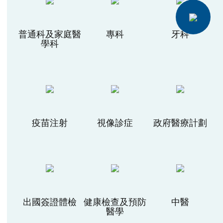
普通科及家庭醫
專科
牙科
學科
疫苗注射
視像診症
政府醫療計劃
出國簽證體檢
健康檢查及預防
中醫
醫學