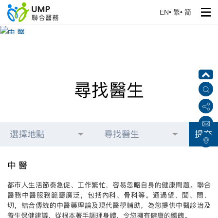
EN
•
繁
•
简
中 醫
首頁
> 醫護團隊
尋找醫生
選擇地點
尋找醫生
提交
中 醫
都市人生活節奏急促、工作繁忙，容易忽略自身的健康問題。聯合
醫務中醫服務範疇廣泛，包括內科、骨科等。通過望、聞、問、
切，結合傳統的中醫藥理論及現代醫學輔助，為您提供中醫診治及
養生保健建議，從根本著手調理身體，令您擁有健康的體魄。