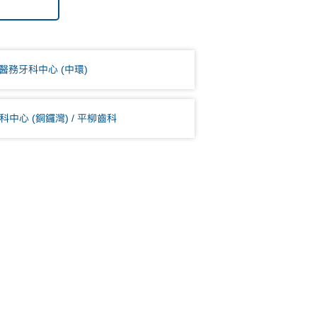
醫務牙科中心 (中環)
中心 (銅鑼灣) / 平柳齒科