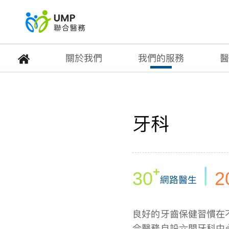
關於我們
我們的服務
醫
牙科
牙科
首頁
> 我們的服務
+
30
2
網路醫生
良好的牙齒保健習慣在
合醫務自設六間牙科中