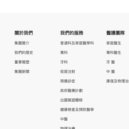
關於我們
我們的服務
醫護團隊
集團簡介
普通科及家庭醫學科
家庭醫生
我們的歷史
專科
專科醫生
董事簡歷
牙科
牙 醫
集團新聞
疫苗注射
中 醫
視像診症
康復及物理治
政府醫療計劃
出國簽證體檢
健康檢查及預防醫學
中醫
物理治療