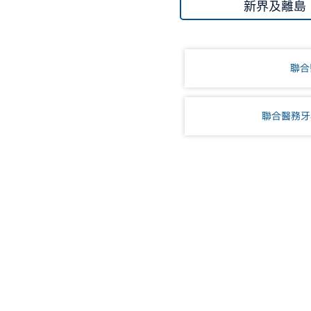
新界及離島
聯合
聯合醫務牙科