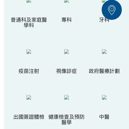
普通科及家庭醫
專科
牙科
學科
疫苗注射
視像診症
政府醫療計劃
出國簽證體檢
健康檢查及預防
中醫
醫學