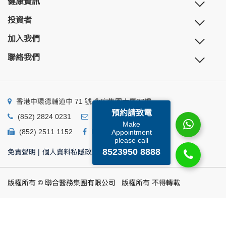
健康資訊
投資者
加入我們
聯絡我們
香港中環德輔道中 71 號 永安集團大廈27樓
預約請致電
(852) 2824 0231
business@ump.com.hk
Make
(852) 2511 1152
Facebook
Linkedin
Appointment
please call
8523950 8888
免責聲明
|
個人資料私隱政策
|
個人資料收集聲明
版權所有 © 聯合醫務集團有限公司 版權所有 不得轉載