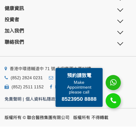
健康資訊
投資者
加入我們
聯絡我們
香港中環德輔道中 71 號 永安集團大廈27樓
預約請致電
(852) 2824 0231
business@ump.com.hk
Make
(852) 2511 1152
Facebook
Linkedin
Appointment
please call
8523950 8888
免責聲明
|
個人資料私隱政策
|
個人資料收集聲明
版權所有 © 聯合醫務集團有限公司 版權所有 不得轉載