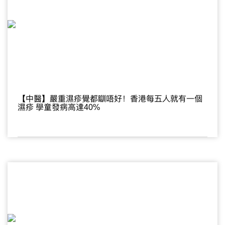
【中醫】嚴重濕疹覺都瞓唔好！香港每五人就有一個
濕疹 學童發病高達40%