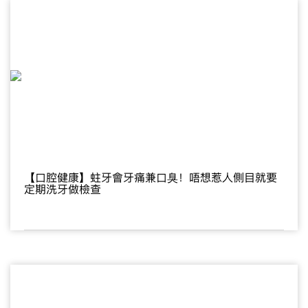
【口腔健康】蛀牙會牙痛兼口臭！唔想惹人側目就要
定期洗牙做檢查