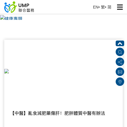
EN
•
繁
•
简
健康專題
首頁
> 健康資訊
【中醫】亂食減肥藥傷肝！肥胖體質中醫有辦法