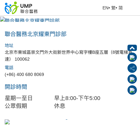
EN
•
繁
•
简
聯合醫務北京耀東門診部
首頁
> 醫療中心
聯合醫務北京耀東門診部
地址
北京市東城區崇文門外大街新世界中心寫字樓B座五層（8號電梯直
達） 100062
電話
(+86) 400 680 8069
開診時間
星期一至日
早上8:00-下午5:00
公眾假期
休息