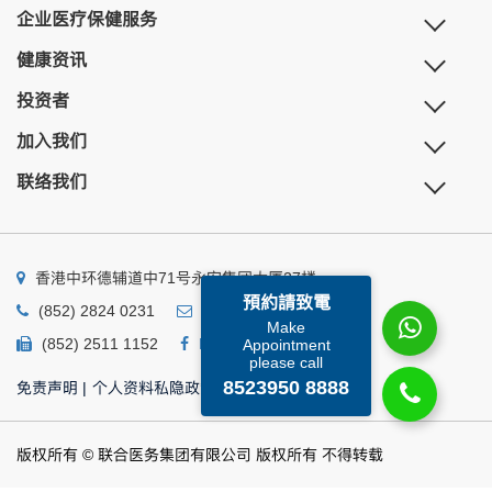
企业医疗保健服务
健康资讯
投资者
加入我们
联络我们
香港中环德辅道中71号永安集团大厦27楼
預約請致電
(852) 2824 0231
business@ump.com.hk
Make
(852) 2511 1152
Facebook
Linkedin
Appointment
please call
8523950 8888
免责声明
|
个人资料私隐政策
|
个人资料收集声明
版权所有 © 联合医务集团有限公司 版权所有 不得转载