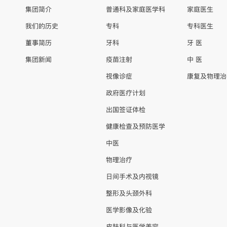
集团简介
普通科及家庭医学科
家庭医生
我们的历史
专科
专科医生
董事简历
牙科
牙 医
集团新闻
疫苗注射
中 医
视像诊症
康复及物理治
政府医疗计划
出国签证体检
健康检查及预防医学
中医
物理治疗
日间手术及内视镜
整形及头颈外科
医学影像及化验
皮肤科与医学美容