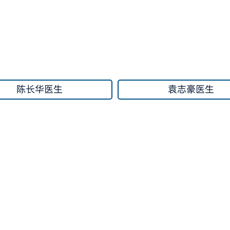
陈长华医生
袁志豪医生