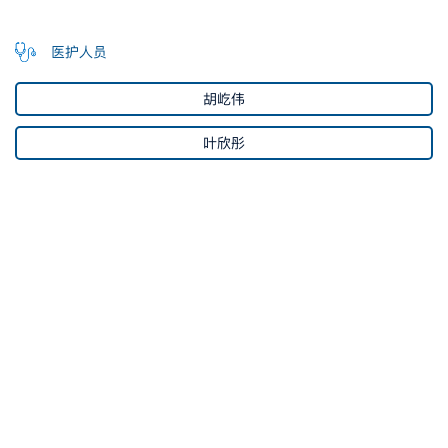
医护人员
胡屹伟
叶欣彤