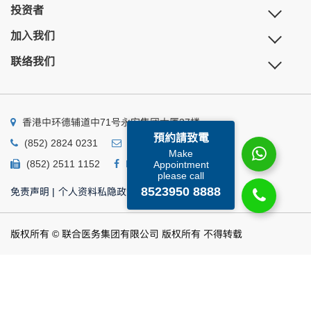
投资者
加入我们
联络我们
香港中环德辅道中71号永安集团大厦27楼
預約請致電
(852) 2824 0231
business@ump.com.hk
Make
(852) 2511 1152
Facebook
Linkedin
Appointment
please call
8523950 8888
免责声明
|
个人资料私隐政策
|
个人资料收集声明
版权所有 © 联合医务集团有限公司 版权所有 不得转载