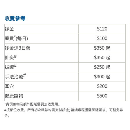
收費參考
診金
$120
*
藥費
(每
日
)
$100
診金連3日藥
$350 起
#
針灸
$350 起
#
拔罐
$250 起
#
手法治療
$300 起
耳穴
$200
健康諮詢
$500
*貴價藥物及額外配劑需要加收費用。
#按部位收費。所有初次就診均需支付診金; 後續療程獲醫師確認後，可豁免診
金。