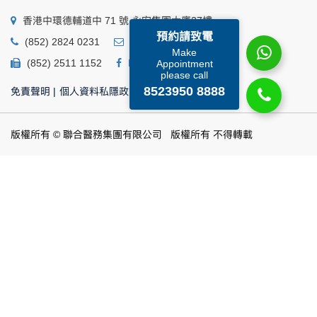
香港中環德輔道中 71 號 永安集團大廈27樓
預約請致電
(852) 2824 0231
business@ump.com.hk
Make
(852) 2511 1152
Facebook
Linkedin
Appointment
please call
8523950 8888
免責聲明
|
個人資料私隱政策
|
個人資料收集聲明
版權所有 © 聯合醫務集團有限公司 版權所有 不得轉載