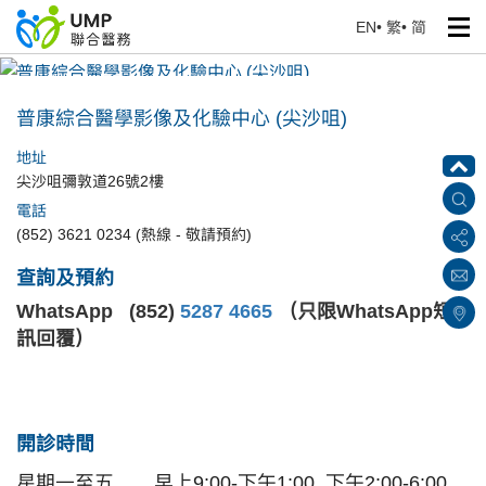
EN
•
繁
•
简
普康綜合醫學影像及化驗中心 (尖沙咀)
首頁
> 醫療中心
普康綜合醫學影像及化驗中心 (尖沙咀)
地址
尖沙咀彌敦道26號2樓
電話
(852) 3621 0234 (熱線 - 敬請預約)
查詢及預約
WhatsApp (852)
5287 4665
（只限WhatsApp短
訊回覆）
開診時間
星期一至五
早上9:00-下午1:00, 下午2:00-6:00