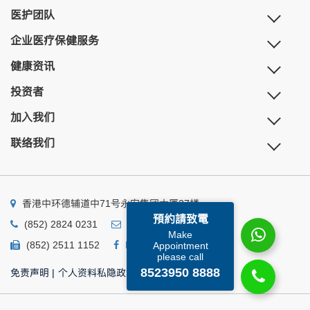
医护团队
企业医疗保健服务
健康资讯
投资者
加入我们
联络我们
香港中环德辅道中71号永安集团大厦27楼
預約請致電
(852) 2824 0231
business@ump.com.hk
Make
(852) 2511 1152
Facebook
Linkedin
Appointment
please call
8523950 8888
免责声明
|
个人资料私隐政策
|
个人资料收集声明