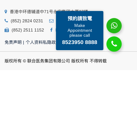
香港中环德辅道中71号永安集团大厦27楼
預約請致電
(852) 2824 0231
business@ump.com.hk
Make
(852) 2511 1152
Facebook
Linkedin
Appointment
please call
8523950 8888
免责声明
|
个人资料私隐政策
|
个人资料收集声明
版权所有 © 联合医务集团有限公司 版权所有 不得转载