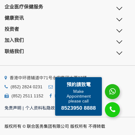
企业医疗保健服务
健康资讯
投资者
加入我们
联络我们
香港中环德辅道中71号永安集团大厦27楼
預約請致電
(852) 2824 0231
business@ump.com.hk
Make
(852) 2511 1152
Facebook
Linkedin
Appointment
please call
8523950 8888
免责声明
|
个人资料私隐政策
|
个人资料收集声明
版权所有 © 联合医务集团有限公司 版权所有 不得转载