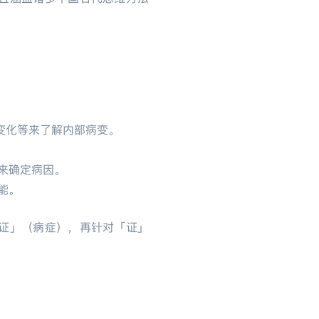
：
变化等来了解内部病变。
来确定病因。
能。
证」（病症），再针对「证」