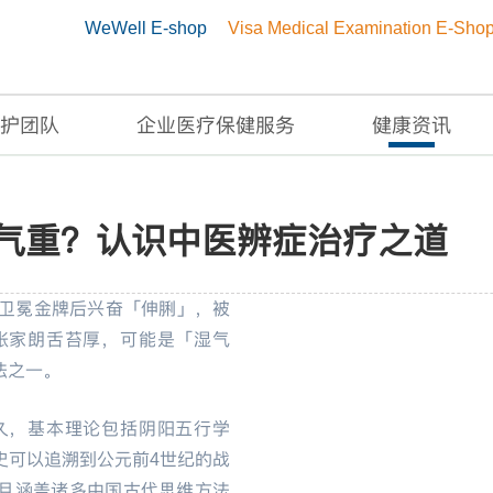
WeWell E-shop
Visa Medical Examination E-Sho
护团队
企业医疗保健服务
健康资讯
湿气重？认识中医辨症治疗
气重？认识中医辨症治疗之道
朗卫冕金牌后兴奋「伸脷」，被
张家朗舌苔厚，可能是「湿气
法之一。
久，基本理论包括阴阳五行学
史可以追溯到公元前4世纪的战
且涵盖诸多中国古代思维方法