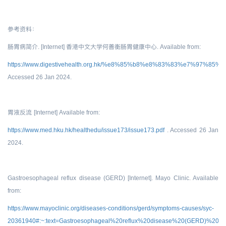
参考资料：
肠胃病简介. [Internet] 香港中文大学何善衡肠胃健康中心. Available from:
https://www.digestivehealth.org.hk/%e8%85%b8%e8%83%83%e7%9
Accessed 26 Jan 2024.
胃液反流
[Internet] Available from:
https://www.med.hku.hk/healthedu/issue173/issue173.pdf
. Accessed 26 Jan
2024.
Gastroesophageal reflux disease (GERD) [Internet]. Mayo Clinic. Available
from:
https://www.mayoclinic.org/diseases-conditions/gerd/symptoms-causes/syc-
20361940#:~:text=Gastroesophageal%20reflux%20disease%20(GERD)%20oc