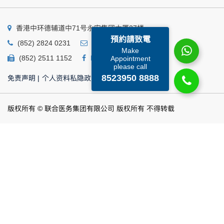
香港中环德辅道中71号永安集团大厦27楼
預約請致電
(852) 2824 0231
business@ump.com.hk
Make
(852) 2511 1152
Facebook
Linkedin
Appointment
please call
8523950 8888
免责声明
|
个人资料私隐政策
|
个人资料收集声明
版权所有 © 联合医务集团有限公司 版权所有 不得转载