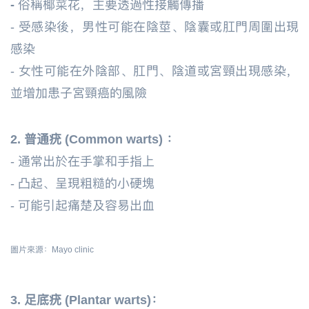
-
俗稱椰菜花，主要透過性接觸傳播
-
受感染後，男性可能在陰莖、陰囊或肛門周圍出現
感染
-
女性可能在外陰部、肛門、陰道或宮頸出現感染，
並增加患子宮頸癌的風險
2. 普通疣 (Common warts) ：
-
通常出於在手掌和手指上
-
凸起、呈現粗糙的小硬塊
-
可能引起痛楚及容易出血
圖片來源：Mayo clinic
3. 足底疣 (Plantar warts)：