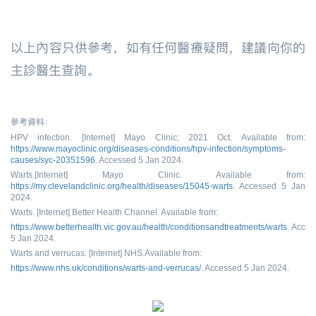
以上內容只供參考，如有任何醫療疑問，建議向你的
主診醫生查詢。
參考資料：
HPV infection. [Internet] Mayo Clinic; 2021 Oct. Available from:
https://www.mayoclinic.org/diseases-conditions/hpv-infection/symptoms-
causes/syc-20351596
. Accessed 5 Jan 2024.
Warts.
[Internet] Mayo Clinic.
Available from:
https://my.clevelandclinic.org/health/diseases/15045-warts
. Accessed 5 Jan
2024.
Warts. [Internet] Better Health Channel. Available from:
https://www.betterhealth.vic.gov.au/health/conditionsandtreatments/warts
. Acce
5 Jan 2024.
Warts and verrucas. [Internet] NHS.Available from:
https://www.nhs.uk/conditions/warts-and-verrucas/
. Accessed 5 Jan 2024.