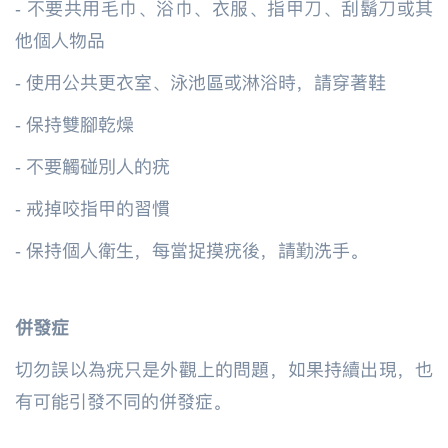
-
不要共用毛巾、浴巾、衣服、指甲刀、刮鬍刀或其
他個人物品
-
使用公共更衣室、泳池區或淋浴時，請穿著鞋
-
保持雙腳乾燥
-
不要觸碰別人的疣
-
戒掉咬指甲的習慣
-
保持個人衛生，每當捉摸疣後，請勤洗手。
併發症
切勿誤以為疣只是外觀上的問題，如果持續出現，也
有可能引發不同的併發症。