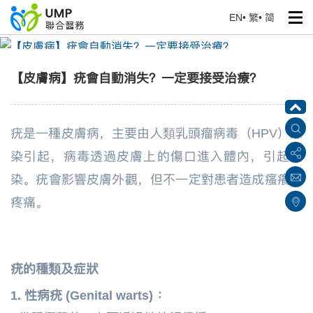
EN
•
繁
•
简
【皮膚病】疣會自動消失？一定要接受治療？
首頁
> 健康專題
【皮膚病】疣會自動消失？一定要接受治療？
疣是一種皮膚病，主要由人類乳頭瘤病毒（HPV）感
染引起，病毒透過皮膚上的傷口進入體內，引起感
染。疣會影響皮膚外觀，但不一定對患者造成瘙癢和
疼痛。
疣的種類及症
狀
1. 性病疣 (Genital warts)
：