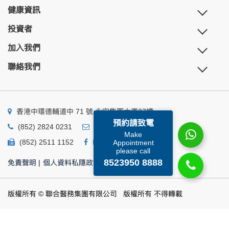
健康資訊
投資者
加入我們
聯絡我們
香港中環德輔道中 71 號 永安集團大廈27樓
預約請致電
(852) 2824 0231
business@ump.com.hk
Make
(852) 2511 1152
Facebook
Linkedin
Appointment
please call
8523950 8888
免責聲明
|
個人資料私隱政策
|
個人資料收集聲明
版權所有 © 聯合醫務集團有限公司 版權所有 不得轉載