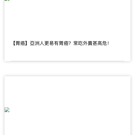
【胃癌】亞洲人更易有胃癌？常吃外賣甚高危！