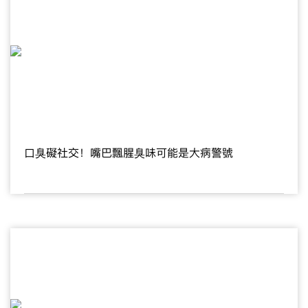
口臭礙社交！嘴巴飄腥臭味可能是大病警號