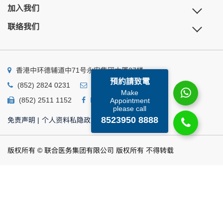
加入我们
联络我们
香港中环德辅道中71号永安集团大厦27楼
預約請致電
(852) 2824 0231
business@ump.com.hk
Make
(852) 2511 1152
Facebook
Linkedin
Appointment
please call
8523950 8888
免责声明
|
个人资料私隐政策
|
个人资料收集声明
版权所有 © 联合医务集团有限公司 版权所有 不得转载