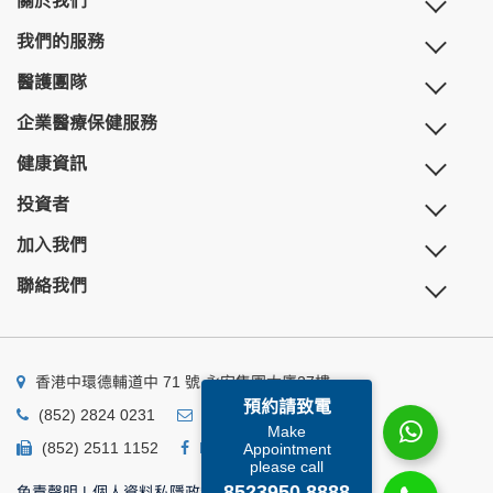
關於我們
我們的服務
醫護團隊
企業醫療保健服務
健康資訊
投資者
加入我們
聯絡我們
香港中環德輔道中 71 號 永安集團大廈27樓
預約請致電
(852) 2824 0231
business@ump.com.hk
Make
(852) 2511 1152
Facebook
Linkedin
Appointment
please call
8523950 8888
免責聲明
|
個人資料私隱政策
|
個人資料收集聲明